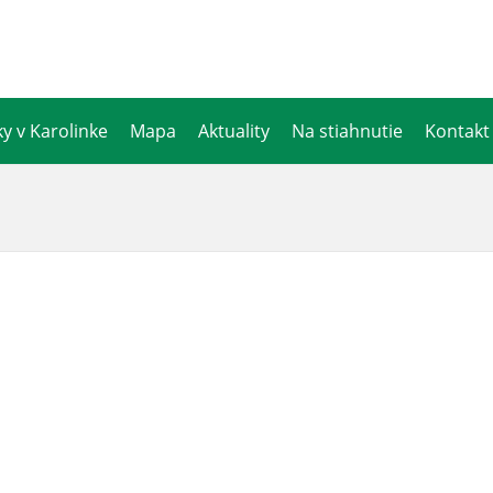
y v Karolinke
Mapa
Aktuality
Na stiahnutie
Kontakt