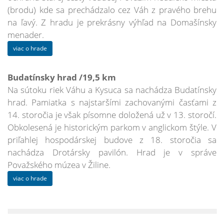
(brodu) kde sa prechádzalo cez Váh z pravého brehu
na ľavý. Z hradu je prekrásny výhľad na Domašínsky
menader.
viac o hrade
Budatínsky hrad /19,5 km
Na sútoku riek Váhu a Kysuca sa nachádza Budatínsky
hrad. Pamiatka s najstaršími zachovanými časťami z
14. storočia je však písomne doložená už v 13. storočí.
Obkolesená je historickým parkom v anglickom štýle. V
priľahlej hospodárskej budove z 18. storočia sa
nachádza Drotársky pavilón. Hrad je v správe
Považského múzea v Žiline.
viac o hrade