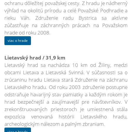
ochranu dôležitej považskej cesty. Z hradu je nádherný
výhľad na okolitú prírodu a celé Považské Podhradie a
rieku Váh. Združenie radu Bystrica sa aktívne
zúčastňuje na záchranných prácach na Považskom
hrade od roku 2008.
viac o hrade
Lietavský hrad / 31,9 km
Lietavský hrad sa nachádza 10 km od Žiliny, medzi
obcami Lietava a Lietavská Svinná. V súčasnosti sa o
zrúcaninu hradu Lietava stará Združenie na záchranu
Lietavského hradu. Od roku 2003 združenie postupne
odstraňuje havarijný stav pamiatky a každým rokom je
hrad bezpečnejší a zaujímavejší pre návštevníkov. V
zrekonštruovaných priestoroch je umiestnená stála
expozícia venovaná histórii Lietavského hradu,
archeologickým nálezom a palným zbraniam.
viac o hrade