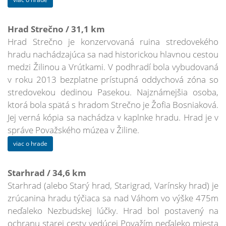
Hrad Strečno / 31,1 km
Hrad Strečno je konzervovaná ruina stredovekého
hradu nachádzajúca sa nad historickou hlavnou cestou
medzi Žilinou a Vrútkami. V podhradí bola vybudovaná
v roku 2013 bezplatne prístupná oddychová zóna so
stredovekou dedinou Pasekou. Najznámejšia osoba,
ktorá bola spätá s hradom Strečno je Žofia Bosniaková.
Jej verná kópia sa nachádza v kaplnke hradu. Hrad je v
správe Považského múzea v Žiline.
viac o hrade
Starhrad / 34,6 km
Starhrad (alebo Starý hrad, Starigrad, Varínsky hrad) je
zrúcanina hradu týčiaca sa nad Váhom vo výške 475m
neďaleko Nezbudskej lúčky. Hrad bol postavený na
ochranu starej cesty vedúcej Považím neďaleko miesta