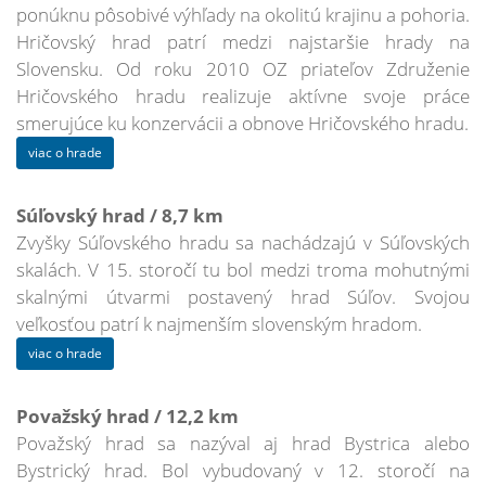
ponúknu pôsobivé výhľady na okolitú krajinu a pohoria.
Hričovský hrad patrí medzi najstaršie hrady na
Slovensku. Od roku 2010 OZ priateľov Združenie
Hričovského hradu realizuje aktívne svoje práce
smerujúce ku konzervácii a obnove Hričovského hradu.
viac o hrade
Súľovský hrad / 8,7 km
Zvyšky Súľovského hradu sa nachádzajú v Súľovských
skalách. V 15. storočí tu bol medzi troma mohutnými
skalnými útvarmi postavený hrad Súľov. Svojou
veľkosťou patrí k najmenším slovenským hradom.
viac o hrade
Považský hrad / 12,2 km
Považský hrad sa nazýval aj hrad Bystrica alebo
Bystrický hrad. Bol vybudovaný v 12. storočí na