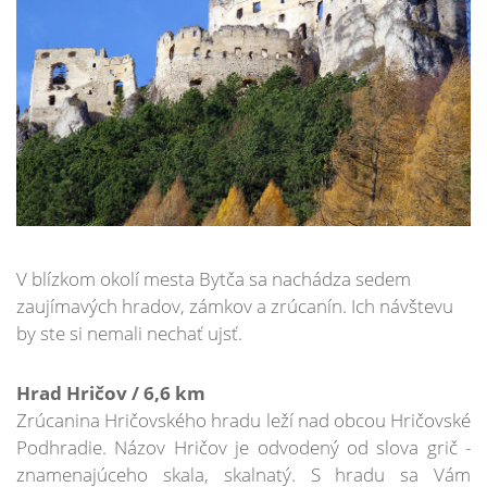
V blízkom okolí mesta Bytča sa nachádza sedem
zaujímavých hradov, zámkov a zrúcanín. Ich návštevu
by ste si nemali nechať ujsť.
Hrad Hričov / 6,6 km
Zrúcanina Hričovského hradu leží nad obcou Hričovské
Podhradie. Názov Hričov je odvodený od slova grič -
znamenajúceho skala, skalnatý. S hradu sa Vám