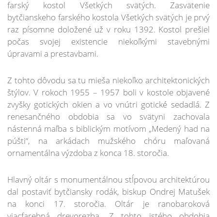
farský kostol Všetkých svätých. Zasvätenie
bytčianskeho farského kostola Všetkých svätých je prvý
raz písomne doložené už v roku 1392. Kostol prešiel
počas svojej existencie niekoľkými stavebnými
úpravami a prestavbami.
Z tohto dôvodu sa tu mieša niekoľko architektonických
štýlov. V rokoch 1955 – 1957 boli v kostole objavené
zvyšky gotických okien a vo vnútri gotické sedadlá. Z
renesančného obdobia sa vo svätyni zachovala
nástenná maľba s biblickým motívom „Medený had na
púšti“, na arkádach mužského chóru maľovaná
ornamentálna výzdoba z konca 18. storočia.
Hlavný oltár s monumentálnou stĺpovou architektúrou
dal postaviť bytčiansky rodák, biskup Ondrej Matušek
na konci 17. storočia. Oltár je ranobaroková
viacfarebná drevorezba. Z tohto istého obdobia